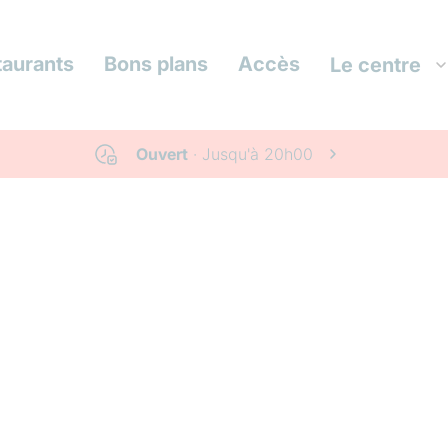
taurants
Bons plans
Accès
Le centre
Ouvert
· Jusqu'à
20h00