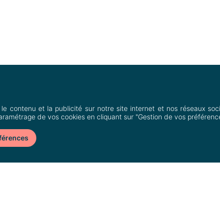
Heron Parc & vous
Contact
 le contenu et la publicité sur notre site internet et nos réseaux soc
Accès
Louer un local 
aramétrage de vos cookies en cliquant sur "Gestion de vos préférence
scq, France
Horaires
Nous contacter
éférences
Boutiques & Restaurants
r
Bons plans
Actualités
Services
Plan du centre