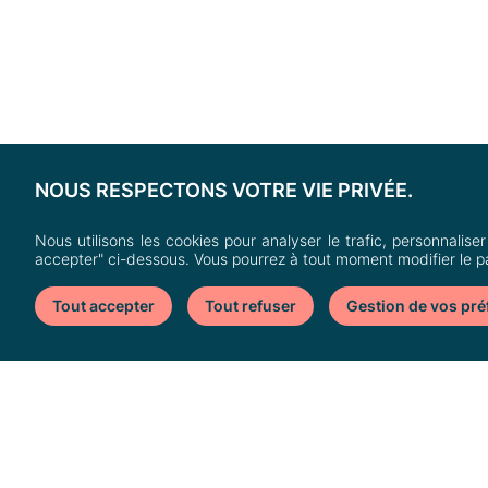
NOUS RESPECTONS VOTRE VIE PRIVÉE.
Heron Parc
Nous utilisons les cookies pour analyser le trafic, personnaliser
Av. de l'Avenir,
accepter" ci-dessous. Vous pourrez à tout moment modifier le p
59650 Villeneuve-d'A
Tout accepter
Tout refuser
Gestion de vos pr
Nous contacte