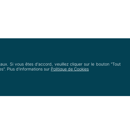
iaux. Si vous êtes d'accord, veuillez cliquer sur le bouton "Tout
commercial
s". Plus d'informations sur
Politique de Cookies
Inscription à la newsletter
Cookies