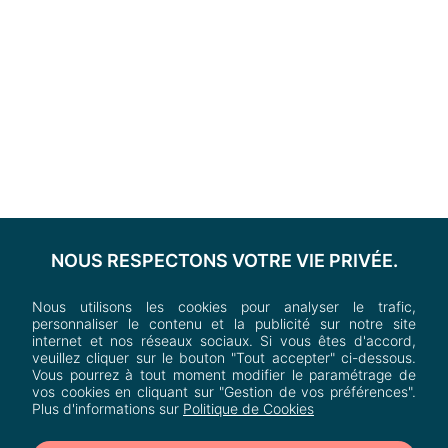
NOUS RESPECTONS VOTRE VIE PRIVÉE.
Nous utilisons les cookies pour analyser le trafic,
personnaliser le contenu et la publicité sur notre site
internet et nos réseaux sociaux. Si vous êtes d'accord,
veuillez cliquer sur le bouton "Tout accepter" ci-dessous.
Vous pourrez à tout moment modifier le paramétrage de
vos cookies en cliquant sur "Gestion de vos préférences".
Plus d'informations sur
Politique de Cookies