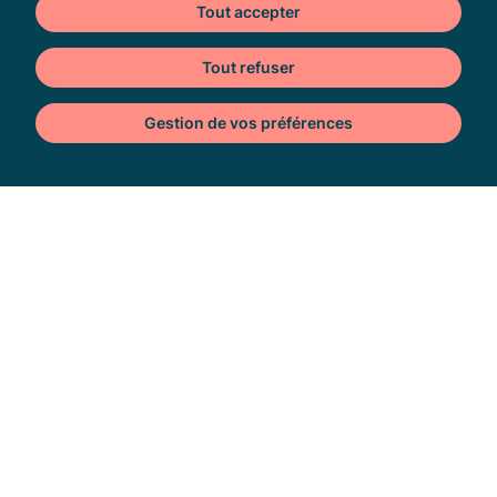
Tout accepter
Tout refuser
Heron Parc
Av. de l'Avenir,
Gestion de vos préférences
59650 Villeneuve-d'Ascq, France
Cookies
Nous contacter
Heron Parc & vous
Accès
Horaires
Boutiques & Restaurants
Bons plans
Actualités
Services
Plan du centre