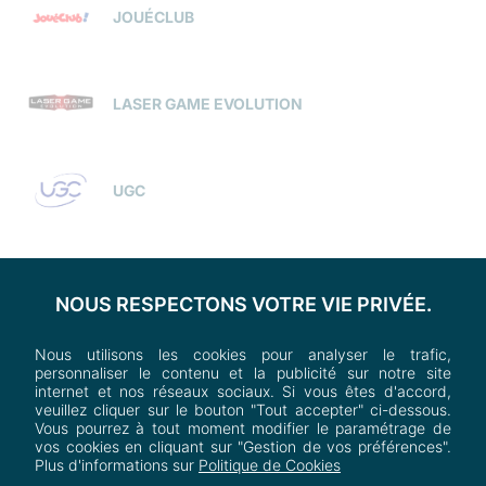
JOUÉCLUB
LASER GAME EVOLUTION
UGC
NOUS RESPECTONS VOTRE VIE PRIVÉE.
Nous utilisons les cookies pour analyser le trafic,
personnaliser le contenu et la publicité sur notre site
internet et nos réseaux sociaux. Si vous êtes d'accord,
veuillez cliquer sur le bouton "Tout accepter" ci-dessous.
Vous pourrez à tout moment modifier le paramétrage de
vos cookies en cliquant sur "Gestion de vos préférences".
Plus d'informations sur
Politique de Cookies